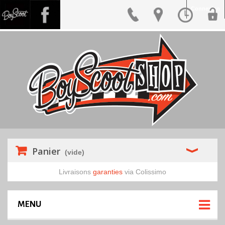
Connexion
Panier
(vide)
Livraisons
garanties
via Colissimo
MENU