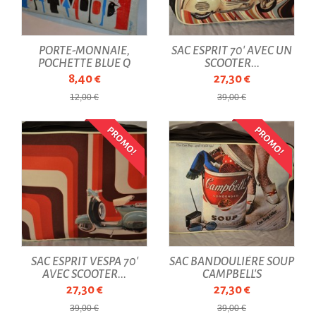
PORTE-MONNAIE,
SAC ESPRIT 70' AVEC UN
POCHETTE BLUE Q
SCOOTER...
"KNOCK...
8,40 €
27,30 €
12,00 €
39,00 €
PROMO!
PROMO!
SAC ESPRIT VESPA 70'
SAC BANDOULIÈRE SOUP
AVEC SCOOTER...
CAMPBELL'S
27,30 €
27,30 €
39,00 €
39,00 €