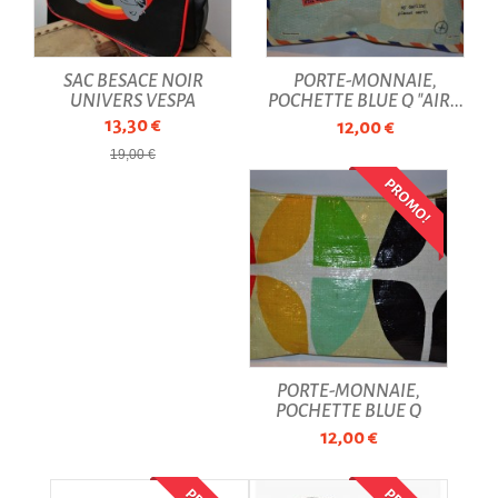
SAC BESACE NOIR
PORTE-MONNAIE,
UNIVERS VESPA
POCHETTE BLUE Q "AIR...
13,30 €
12,00 €
19,00 €
PROMO!
PORTE-MONNAIE,
POCHETTE BLUE Q
VINTAGE
12,00 €