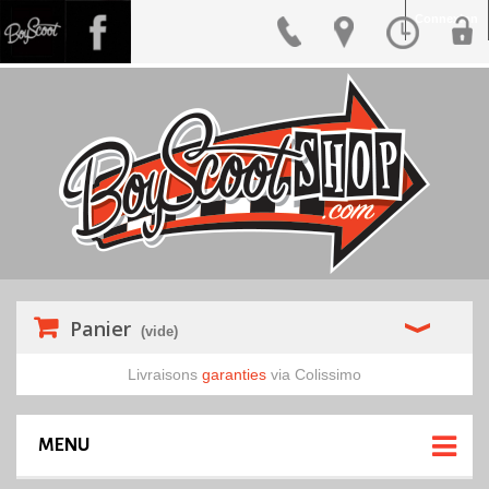
Connexion
Panier
(vide)
Livraisons
garanties
via Colissimo
MENU