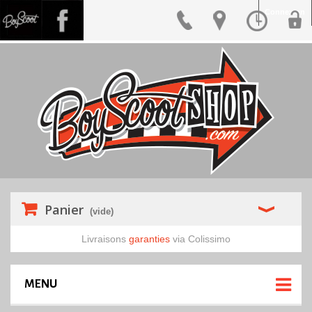
Connexion
Panier
(vide)
Livraisons
garanties
via Colissimo
MENU