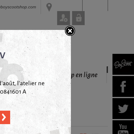
Connexion
@boyscootshop.com
Panier
(vide)
DV
Livraisons
garanties
via Colissimo
 Shop en ville
Le shop en ligne
août, l'atelier ne
40841601 A