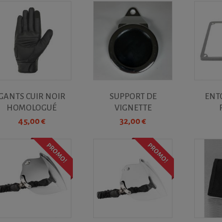
GANTS CUIR NOIR
SUPPORT DE
ENT
HOMOLOGUÉ
VIGNETTE
FEMME,...
D'ASSURANCE
D'IMMAT
45,00 €
32,00 €
MÉTAL...
PROMO!
PROMO!