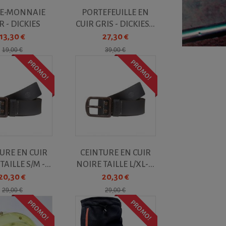
E-MONNAIE
PORTEFEUILLE EN
R - DICKIES
CUIR GRIS - DICKIES...
ODÈLE...
13,30 €
27,30 €
19,00 €
39,00 €
PROMO!
PROMO!
URE EN CUIR
CEINTURE EN CUIR
AILLE S/M -...
NOIRE TAILLE L/XL-...
20,30 €
20,30 €
29,00 €
29,00 €
PROMO!
PROMO!