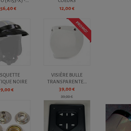
 (R153-X) -...
COEURS
156,40 €
12,00 €
PROMO!
SQUETTE
VISIÈRE BULLE
TIQUE NOIRE
TRANSPARENTE...
VERSELLE...
39,00 €
9,00 €
39,00 €