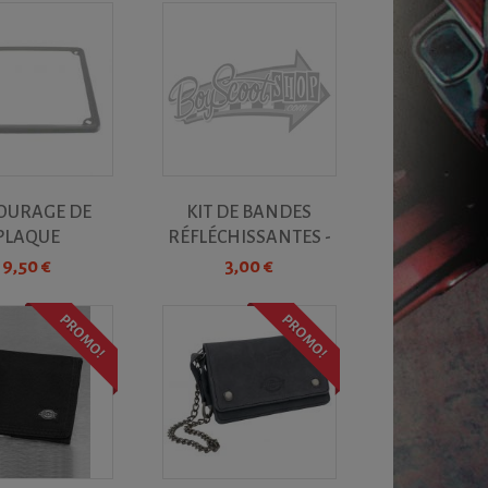
OURAGE DE
KIT DE BANDES
PLAQUE
RÉFLÉCHISSANTES -
RICULATION...
GRISES
9,50 €
3,00 €
PROMO!
PROMO!