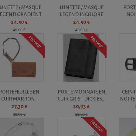
LUNETTE / MASQUE
LUNETTE / MASQUE
PORT
LEGEND GRADIENT
LEGEND INCOLORE
NOI
M
24,50 €
24,50 €
49,00 €
49,00 €
PROMO!
PROMO!
PORTEFEUILLE EN
PORTE-MONNAIE EN
CEINT
CUIR MARRON -
CUIR GRIS - DICKIES...
NOIRE T
DICKIES...
27,30 €
20,93 €
39,00 €
29,90 €
PROMO!