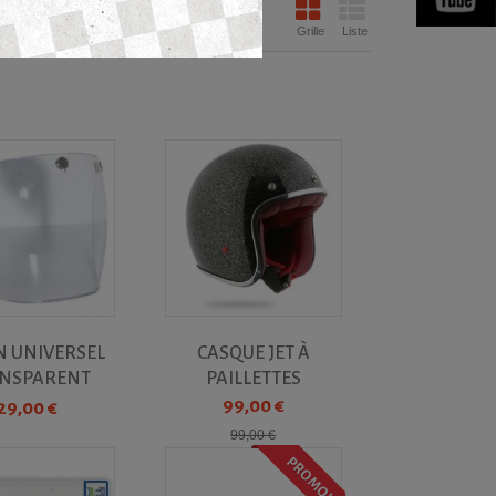
Afficher :
Grille
Liste
N UNIVERSEL
CASQUE JET À
NSPARENT
PAILLETTES
ANTHRACITE -...
99,00 €
29,00 €
99,00 €
PROMO!