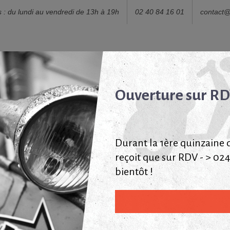
s : du lundi au vendredi de 13h à 19h
02 40 84 16 01
contact
Ouverture sur R
re Catalogue de pièces détachées Vespa
Le
Durant la 1ère quinzaine d'
reçoit que sur RDV - > 02
uipements / Accessoires
bientôt !
pements / Accessoires