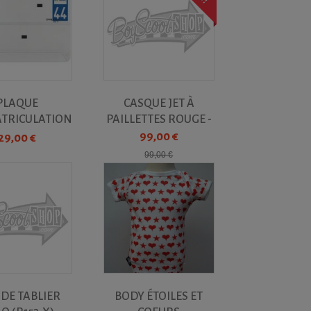
PLAQUE
CASQUE JET À
ATRICULATION
PAILLETTES ROUGE -
X145 CM...
N243 NOX
99,00 €
29,00 €
99,00 €
 DE TABLIER
BODY ÉTOILES ET