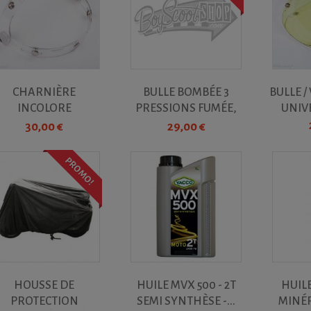
CHARNIÈRE
BULLE BOMBÉE 3
BULLE /
INCOLORE
PRESSIONS FUMÉE,
UNIVE
UNIVERSELLE 3...
POINTUE
30,00 €
29,00 €
PROMO!
HOUSSE DE
HUILE MVX 500 - 2T
HUIL
PROTECTION
SEMI SYNTHÈSE -...
MINÉR