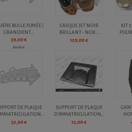
SIÈRE BULLE FUMÉE /
CASQUE JET NOIR
KIT 
GRANDIENT...
BRILLANT - NOX...
POUR
39,00 €
129,00 €
39,00 €
UPPORT DE PLAQUE
SUPPORT DE PLAQUE
GANT
IMMATRICULATION...
D'IMMATRICULATION,...
HOM
HO
32,90 €
12,00 €