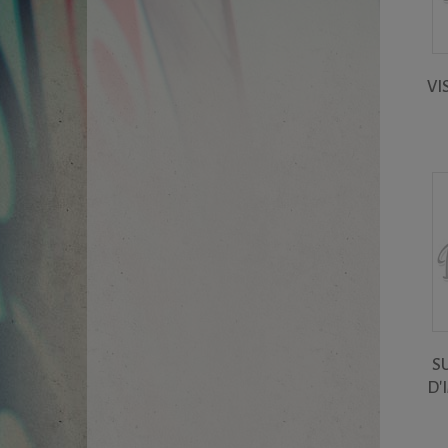
VI
S
D'