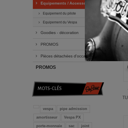
Equipements / Accessoires
Tri
--
Equipement du pilote
Equipement du Vespa
Résulta
Goodies - décoration
PROMOS
Pièces détachées d'occasion
PROMOS
MOTS-CLÉS
TU
vespa
pipe admission
amortisseur
Vespa PX
porte-monnaie
sac
joint