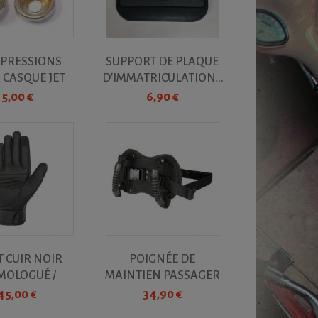
3 PRESSIONS
SUPPORT DE PLAQUE
 CASQUE JET
D'IMMATRICULATION...
5,00 €
6,90 €
 CUIR NOIR
POIGNÉE DE
OLOGUÉ /
MAINTIEN PASSAGER
MME -...
/...
45,00 €
34,90 €