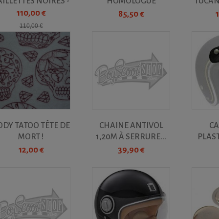
AILLETTES NOIRES -
HOMOLOGUÉ
TUCANO
NOX 243
CLASSE...
110,00 €
85,50 €
110,00 €
ODY TATOO TÊTE DE
CHAINE ANTIVOL
CA
MORT !
1,20M À SERRURE...
PLAS
UNI
12,00 €
39,90 €