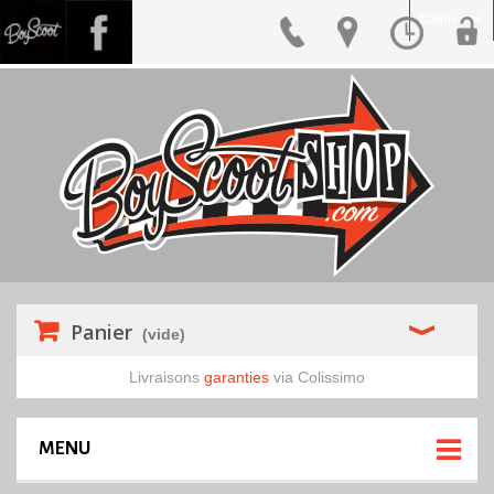
Connexion
Panier
(vide)
Livraisons
garanties
via Colissimo
MENU