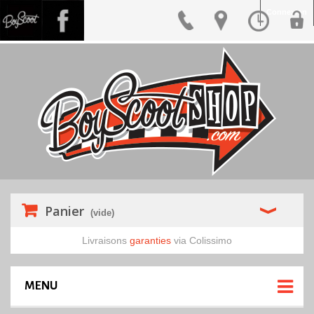
Connexion
Panier
(vide)
Livraisons
garanties
via Colissimo
MENU