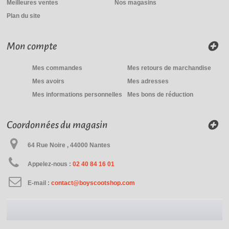
Meilleures ventes
Nos magasins
Plan du site
Mon compte
Mes commandes
Mes retours de marchandise
Mes avoirs
Mes adresses
Mes informations personnelles
Mes bons de réduction
Coordonnées du magasin
64 Rue Noire , 44000 Nantes
Appelez-nous :
02 40 84 16 01
E-mail :
contact@boyscootshop.com