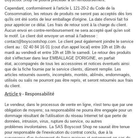
Cependant, conformément à l'article L 121-20-2 du Code de la
Consommation, les retours de produits ne seront pas acceptés dès lors
qu'ils ont été sortis de leur emballage d'origine. La date d'envoi fait foi
pour apprécier ce délai. Les frais de retour sont à la charge du client.
Aucun envoi en contre-remboursement ne sera accepté quel qu'en soit
le motif. Le client doit envoyer un email à l'adresse :
contact@boyscootshop.com. Le client peut également joindre le service
client au : 02 40 84 16 01 (cout d'un appel local) entre 10h et 19h du
mardi au vendredi et entre 10h et 18h le samedi. Le retour des produits
doit s'effectuer dans leur EMBALLAGE D'ORIGINE, en parfait
état, accompagnés de tous les accessoires et notices éventuels ainsi
que de la fiche fournie par le service clients, dûment remplie. Les
articles retournés ouverts, incomplets, montés, abîmés, endommagés,
utilisés ou salis ne pourront pas être repris, et seront retournés aux frais
du client.
Article 9
- Responsabilité
Le vendeur, dans le processus de vente en ligne, n'est tenu que par une
obligation de moyens; sa responsabilité ne pourra être engagée pour un
dommage résultant de l'utilisation du réseau Internet tel que perte de
données, intrusion, virus, rupture du service, ou autres
problèmes involontaires. La SAS Boyscoot Shop ne saurait être tenue
pour responsable de l'inexécution du contrat conclu, due à la
survenance d'un événement de force majeure et notamment en cas de