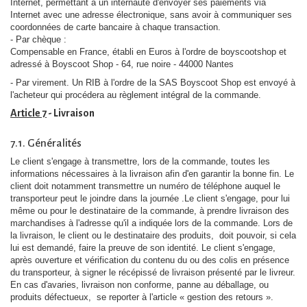
Internet, permettant à un internaute d'envoyer ses paiements via
Internet avec une adresse électronique, sans avoir à communiquer ses
coordonnées de carte bancaire à chaque transaction.
- Par chèque :
Compensable en France, établi en Euros à l'ordre de boyscootshop et
adressé à Boyscoot Shop - 64, rue noire - 44000 Nantes
- Par virement. Un RIB à l'ordre de la SAS Boyscoot Shop est envoyé à
l'acheteur qui procédera au règlement intégral de la commande.
Article 7
- Livraison
7.1. Généralités
Le client s'engage à transmettre, lors de la commande, toutes les
informations nécessaires à la livraison afin d'en garantir la bonne fin. Le
client doit notamment transmettre un numéro de téléphone auquel le
transporteur peut le joindre dans la journée .Le client s'engage, pour lui
même ou pour le destinataire de la commande, à prendre livraison des
marchandises à l'adresse qu'il a indiquée lors de la commande. Lors de
la livraison, le client ou le destinataire des produits, doit pouvoir, si cela
lui est demandé, faire la preuve de son identité. Le client s'engage,
après ouverture et vérification du contenu du ou des colis en présence
du transporteur, à signer le récépissé de livraison présenté par le livreur.
En cas d'avaries, livraison non conforme, panne au déballage, ou
produits défectueux, se reporter à l'article « gestion des retours ».