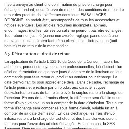
Il sera envoyé au client une confirmation de prise en charge pour
échange standard, sous réserve de respect des conditions de retour. Le
retour des produits doit s'effectuer dans leurs EMBALLAGES
D'ORIGINE, en parfait état, accompagnés de tous les accessoires et
notices éventuels. Les articles retournés incomplets, abîmés,
endommagés, montés, utilisés ou salis ne pourront pas être échangés.
Tout retour non justifié (panne non avérée, réglage, panne due à une
mauvaise utilisation) sera facturé au client : frais d'intervention (tarif
horaire) et de retour de la marchandise.
8.5. Rétractation et droit de retour
En application de l'article L 121-16 du Code de la Consommation, les
acheteurs, personnes physiques non professionnelles, bénéficient d'un
délai de rétractation de quatorze jours à compter de la livraison de leur
commande pour faire retour du produit au vendeur pour échange. La
date d'envoi fait foi pour apprécier ce délai. Dans ce cadre, l'échange de
l'article pourra être réalisé par un produit aux caractéristiques
équivalentes; en cas de tarif plus élevé, le surplus reste à la charge de
l'acheteur. En cas de tarif moins élevé, la différence sera établie sous
forme d'avoir, valable un an à compter de la date d'émission. Tout autre
forme d'échange sera compensé sous forme d'avoir, valable un an à
compter de sa date d'émission. En cas d'échange, les frais d'envoi
initiaux restent à la charge de l'acheteur et des frais d'envois seront
facturés pour l'envoi des articles échangés. En aucun cas, la SAS
Boyscoot Shop ne pourra précéder à un remboursement.