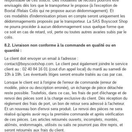
responsable de ces soucis. Des modalités de recours pourront être
envisagés dès lors que le transporteur le propose (à l'exception de
Boxtal /Relais Colis qui ne propose aucun dédommagement). Et
ces modalités d'indemnisation prises en compte seront uniquement les
dédommagements proposés par le transporteur. La SAS Boyscoot Shop
ne pourra procéder à aucun dédommagement sous quelque forme que
ce soit en cas de retard, vol, perte ou toutes autres avaries subis par le
colis.
8.2. Livraison non conforme à la commande en qualité ou en
quantité :
Le client doit envoyer un email à l'adresse :
contact@boyscootshop.com. Le client peut également joindre le service
client au : 02 40 84 16 01 (cout d'un appel local) du mardi au samedi de
10h à 19h. Les éventuels litiges seront ensuite traités au cas par cas.
Lorsque le client est à l'origine de l'erreur de commande (erreur de
modèle, pièce ou description erronée), un échange de pièce détachée
reste possible. Toutefois, dans ce cas, les frais de port d'échange et de
renvoi des pièces sont à la charge exclusive du client. Dès réception du
règlement des frais de port, un bon de retour sera adressé à l'acheteur.
Et un nouveau bon d'envoi sera produit. Le renvoi des pièces ne sera
réalisé qu'après avoir reçu la première commande et après vérification
de ces pièces. Les articles retournés ouverts, incomplets, montés,
abîmés, endommagés, utilisés ou salis ne pourront pas être repris, et
seront retournés aux frais du client.