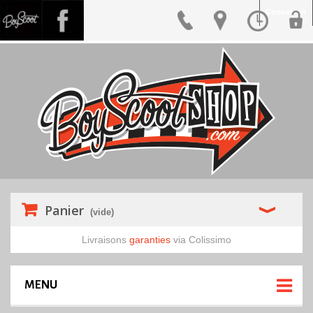
Connexion
Panier
(vide)
Livraisons
garanties
via Colissimo
MENU