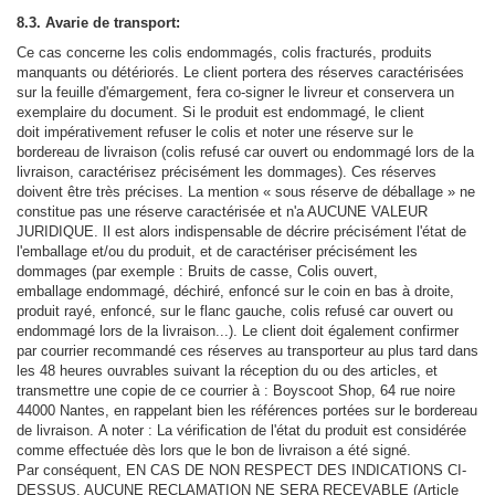
8.3. Avarie de transport:
Ce cas concerne les colis endommagés, colis fracturés, produits
manquants ou détériorés. Le client portera des réserves caractérisées
sur la feuille d'émargement, fera co-signer le livreur et conservera un
exemplaire du document. Si le produit est endommagé, le client
doit impérativement refuser le colis et noter une réserve sur le
bordereau de livraison (colis refusé car ouvert ou endommagé lors de la
livraison, caractérisez précisément les dommages). Ces réserves
doivent être très précises. La mention « sous réserve de déballage » ne
constitue pas une réserve caractérisée et n'a AUCUNE VALEUR
JURIDIQUE. Il est alors indispensable de décrire précisément l'état de
l'emballage et/ou du produit, et de caractériser précisément les
dommages (par exemple : Bruits de casse, Colis ouvert,
emballage endommagé, déchiré, enfoncé sur le coin en bas à droite,
produit rayé, enfoncé, sur le flanc gauche, colis refusé car ouvert ou
endommagé lors de la livraison...). Le client doit également confirmer
par courrier recommandé ces réserves au transporteur au plus tard dans
les 48 heures ouvrables suivant la réception du ou des articles, et
transmettre une copie de ce courrier à : Boyscoot Shop, 64 rue noire
44000 Nantes, en rappelant bien les références portées sur le bordereau
de livraison. A noter : La vérification de l'état du produit est considérée
comme effectuée dès lors que le bon de livraison a été signé.
Par conséquent, EN CAS DE NON RESPECT DES INDICATIONS CI-
DESSUS, AUCUNE RECLAMATION NE SERA RECEVABLE (Article