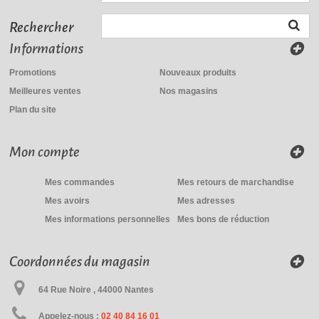
Rechercher
Informations
Promotions
Nouveaux produits
Meilleures ventes
Nos magasins
Plan du site
Mon compte
Mes commandes
Mes retours de marchandise
Mes avoirs
Mes adresses
Mes informations personnelles
Mes bons de réduction
Coordonnées du magasin
64 Rue Noire , 44000 Nantes
Appelez-nous :
02 40 84 16 01