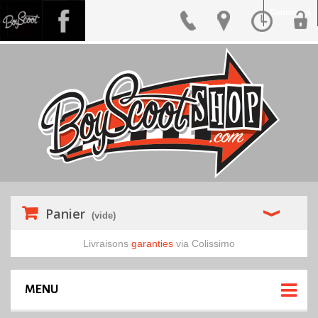
Connexion
Panier
(vide)
Livraisons
garanties
via Colissimo
MENU