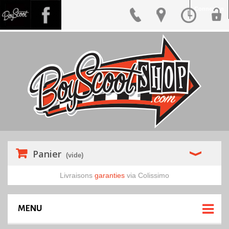
Connexion
Panier
(vide)
Livraisons
garanties
via Colissimo
MENU