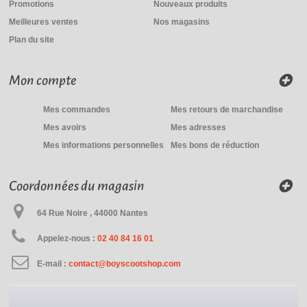
Promotions
Nouveaux produits
Meilleures ventes
Nos magasins
Plan du site
Mon compte
Mes commandes
Mes retours de marchandise
Mes avoirs
Mes adresses
Mes informations personnelles
Mes bons de réduction
Coordonnées du magasin
64 Rue Noire , 44000 Nantes
Appelez-nous :
02 40 84 16 01
E-mail :
contact@boyscootshop.com