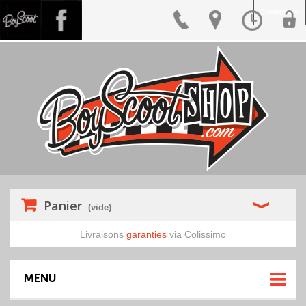
Connexion
Panier
(vide)
Livraisons
garanties
via Colissimo
MENU