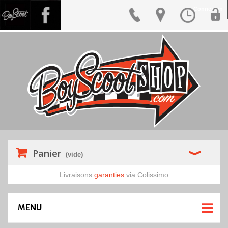
Connexion
Panier
(vide)
Livraisons
garanties
via Colissimo
MENU