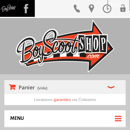
Connexion
Panier
(vide)
Livraisons
garanties
via Colissimo
MENU