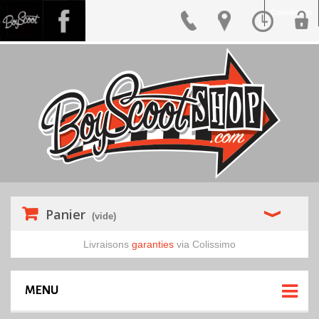
Connexion
Panier
(vide)
Livraisons
garanties
via Colissimo
MENU