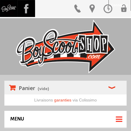
Connexion
Panier
(vide)
Livraisons
garanties
via Colissimo
MENU