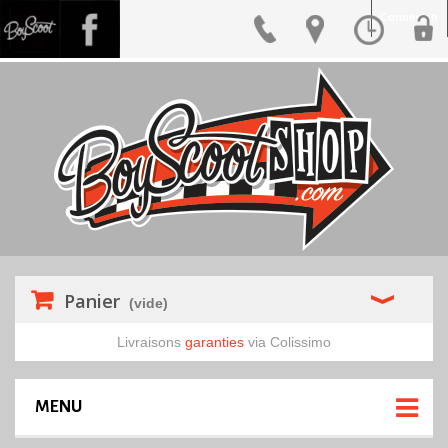
Connexion
Panier
(vide)
Livraisons
garanties
via Colissimo
MENU