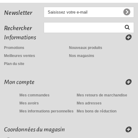
Newsletter
Rechercher
Informations
Joint de...
Promotions
Nouveaux produits
1,20 €
Meilleures ventes
Nos magasins
Plan du site
Mon compte
Mes commandes
Mes retours de marchandise
Mes avoirs
Mes adresses
Mes informations personnelles
Mes bons de réduction
Coordonnées du magasin