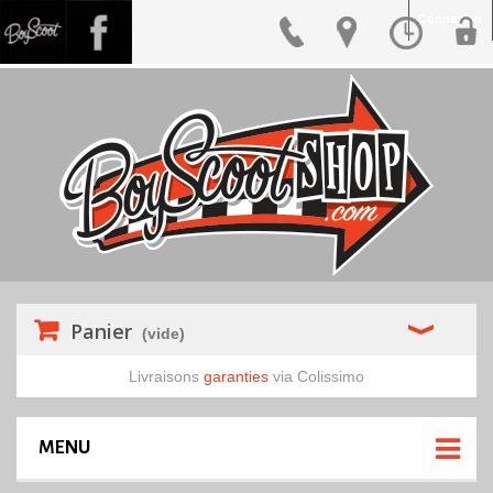
Connexion
Panier
(vide)
Livraisons
garanties
via Colissimo
MENU