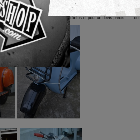
aites ou restaurées selon l’état, même chose pour la partie mécanique.
nique, électricité, carrosserie..) et les scooters sont livrés prêts à rouler et b
rations
. Contactez nous pour plus d'infos et pour un devis précis:
co