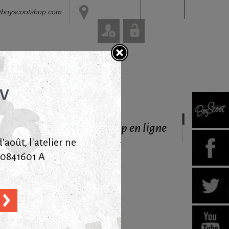
Connexion
@boyscootshop.com
Panier
(vide)
DV
Livraisons
garanties
via Colissimo
 Shop en ville
Le shop en ligne
août, l'atelier ne
40841601 A
de manière artisanale et à la main.