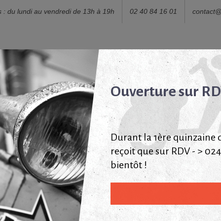
s : du lundi au vendredi de 13h à 19h
02 40 84 16 01
contact
Ouverture sur R
re Catalogue de pièces détachées Vespa
Le
Durant la 1ère quinzaine d'
reçoit que sur RDV - > 02
cooters Vespa
bientôt !
 années 50 à aujourd’hui.
n étroite collaborations avec vous. Tout le travail est fait sur place, 
s, traitées, apprêtées et repeintes en cabine de peinture professionnelle.