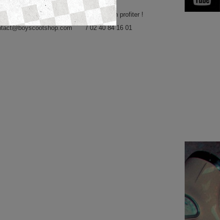
ien sûr immatriculés. Il n'y a plus qu'à en profiter !
ntact@boyscootshop.com
/ 02 40 84 16 01