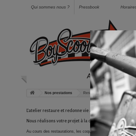
Qui sommes nous ?
Pressbook
Horaire
Accueil
Not
Nos prestations
Restauration sur mesure de s
L’atelier restaure et redonne vie aux scooters Vespa des
Nous réalisons votre projet à la demande, sur mesure et e
Au cours des restaurations, les coques sont entièrement sablée