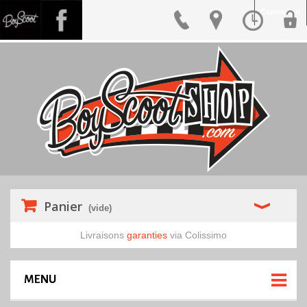
Connexion
Panier
(vide)
Livraisons
garanties
via Colissimo
MENU