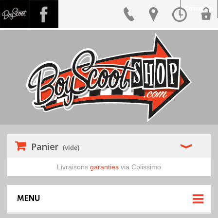
Connexion
Panier
(vide)
Livraisons
garanties
via Colissimo
MENU