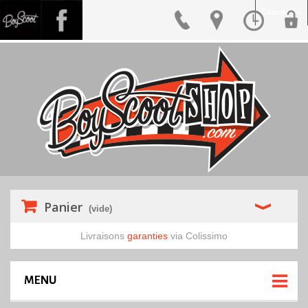
Connexion
Panier
(vide)
Livraisons
garanties
via Colissimo
MENU