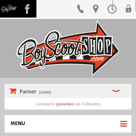
Connexion
Panier
(vide)
Livraisons
garanties
via Colissimo
MENU